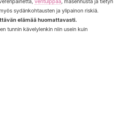
 verenpainetta,
veritulppaa
, masennusta ja tietyn
 myös sydänkohtausten ja ylipainon riskiä.
ittävän elämää huomattavasti.
 tunnin kävelylenkin niin usein kuin
vellä?
tään, vaan ensin tulisi lämmitellä ja kävelyn
eman, kannattaa venytellä.
 asiat:
le kuin mihin kehosi pystyy.