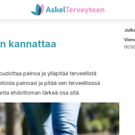
Julk
Viime
n kannattaa
00:5
udottaa painoa ja ylläpitää terveellistä
lloida painoasi ja pitää sen terveellisissä
kunta ehdottoman tärkeä osa sitä.