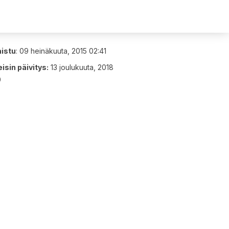
aistu
:
09 heinäkuuta, 2015 02:41
isin päivitys:
13 joulukuuta, 2018
0