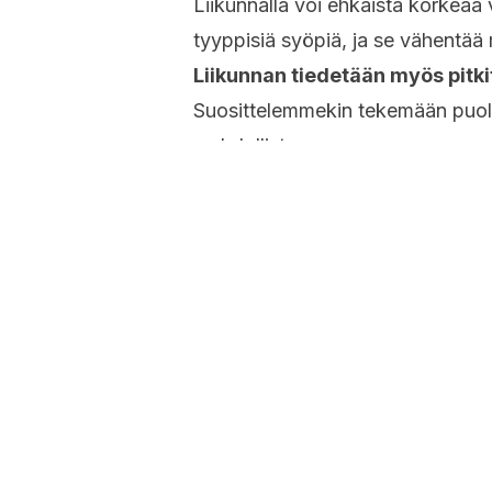
Liikunnalla voi ehkäistä korkeaa
tyyppisiä syöpiä, ja se vähentää
Liikunnan tiedetään myös pitk
Suosittelemmekin tekemään puolen
mahdollista.
Miten kannattaa kä
Kävelylle ei kannata lähteä kylmil
jälkeen, kehon jo viilennyttyä hi
Kun venyttelet, huomioi seuraavat
Vältä pomppimista.
Älä pakota venytystä pidemmäl