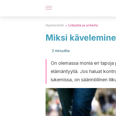
Hyvinvointi
Liikunta ja urheilu
Miksi kävelemine
3 minuuttia
On olemassa monia eri tapoja p
elämäntyyliä. Jos haluat kontro
lukemissa, on säännöllinen lii