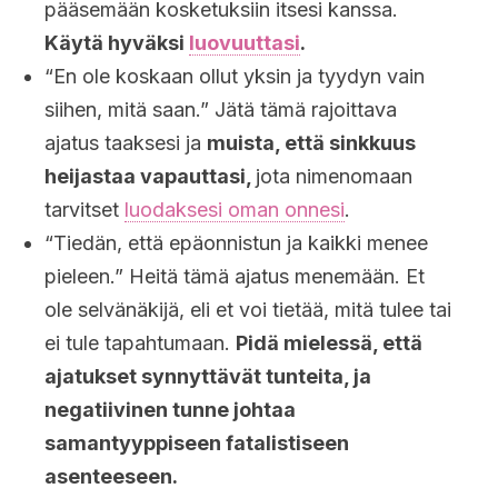
pääsemään kosketuksiin itsesi kanssa.
Käytä hyväksi
luovuuttasi
.
“En ole koskaan ollut yksin ja tyydyn vain
siihen, mitä saan.” Jätä tämä rajoittava
ajatus taaksesi ja
muista, että sinkkuus
heijastaa vapauttasi,
jota nimenomaan
tarvitset
luodaksesi oman onnesi
.
“Tiedän, että epäonnistun ja kaikki menee
pieleen.” Heitä tämä ajatus menemään. Et
ole selvänäkijä, eli et voi tietää, mitä tulee tai
ei tule tapahtumaan.
Pidä mielessä, että
ajatukset synnyttävät tunteita, ja
negatiivinen tunne johtaa
samantyyppiseen fatalistiseen
asenteeseen.