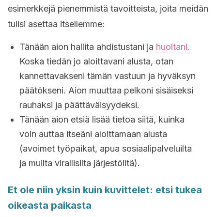
esimerkkejä pienemmistä tavoitteista, joita meidän
tulisi asettaa itsellemme:
Tänään aion hallita ahdistustani ja
huoltani.
Koska tiedän jo aloittavani alusta, otan
kannettavakseni tämän vastuun ja hyväksyn
päätökseni. Aion muuttaa pelkoni sisäiseksi
rauhaksi ja päättäväisyydeksi.
Tänään aion etsiä lisää tietoa siitä, kuinka
voin auttaa itseäni aloittamaan alusta
(avoimet työpaikat, apua sosiaalipalveluilta
ja muilta virallisilta järjestöiltä).
Et ole niin yksin kuin kuvittelet: etsi tukea
oikeasta paikasta