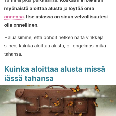
Tämä ei pidä paikkaansa.
Koskaan ei ole liian
myöhäistä aloittaa alusta ja löytää oma
onnensa
. Itse asiassa on sinun velvollisuutesi
olla onnellinen.
Haluaisimme, että pohdit hetken näitä vinkkejä
siihen, kuinka aloittaa alusta, oli ongelmasi mikä
tahansa.
Kuinka aloittaa alusta missä
iässä tahansa