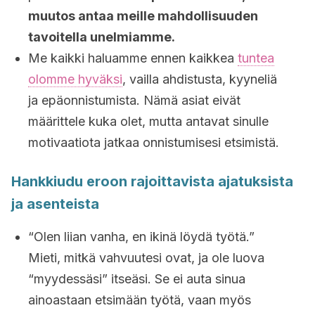
muutos antaa meille mahdollisuuden
tavoitella unelmiamme.
Me kaikki haluamme ennen kaikkea
tuntea
olomme hyväksi
, vailla ahdistusta, kyyneliä
ja epäonnistumista. Nämä asiat eivät
määrittele kuka olet, mutta antavat sinulle
motivaatiota jatkaa onnistumisesi etsimistä.
Hankkiudu eroon rajoittavista ajatuksista
ja asenteista
“Olen liian vanha, en ikinä löydä työtä.”
Mieti, mitkä vahvuutesi ovat, ja ole luova
“myydessäsi” itseäsi. Se ei auta sinua
ainoastaan etsimään työtä, vaan myös