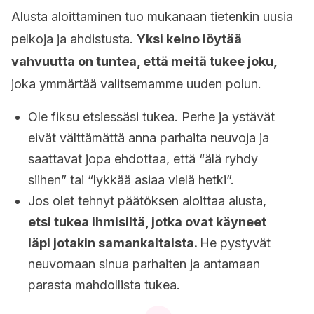
Alusta aloittaminen tuo mukanaan tietenkin uusia
pelkoja ja ahdistusta.
Yksi keino löytää
vahvuutta on tuntea, että meitä tukee joku,
joka ymmärtää valitsemamme uuden polun.
Ole fiksu etsiessäsi tukea. Perhe ja ystävät
eivät välttämättä anna parhaita neuvoja ja
saattavat jopa ehdottaa, että “älä ryhdy
siihen” tai “lykkää asiaa vielä hetki”.
Jos olet tehnyt päätöksen aloittaa alusta,
etsi tukea ihmisiltä, jotka ovat käyneet
läpi jotakin samankaltaista.
He pystyvät
neuvomaan sinua parhaiten ja antamaan
parasta mahdollista tukea.