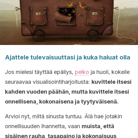
Ajattele tulevaisuuttasi ja kuka haluat olla
Jos mielesi täyttää epäilys,
pelko
ja huoli, kokeile
seuraavaa visualisointiharjoitusta:
kuvittele itsesi
kahden vuoden päähän, mutta kuvittele itsesi
onnellisena, kokonaisena ja tyytyväisenä.
Arvioi nyt, miltä sinusta tuntuu. Älä hae jotakin
onnellisuuden ihannetta, vaan
muista, että
sisäinen rauha, tasapaino ja kokonaisuus