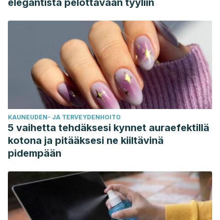
elegantista pelottavaan tyyliin
KAUNEUDEN- JA TERVEYDENHOITO
5 vaihetta tehdäksesi kynnet auraefektillä
kotona ja pitääksesi ne kiiltävinä
pidempään