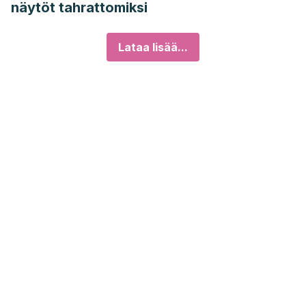
näytöt tahrattomiksi
Lataa lisää...