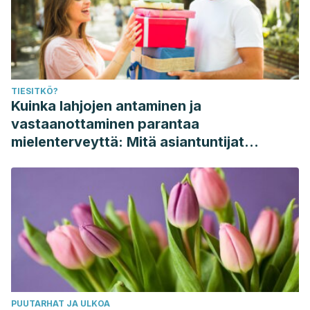
TIESITKÖ?
Kuinka lahjojen antaminen ja
vastaanottaminen parantaa
mielenterveyttä: Mitä asiantuntijat
sanovat
PUUTARHAT JA ULKOA