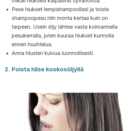
mikäli hiuksesi kaipaavat syvähoitoa.
Pese hiukset lempishampoollasi ja toista
shampoopesu niin monta kertaa kuin on
tarpeen. Usein öljy lähtee vasta kolmannella
pesukerralla, joten kuuraa hiukset kunnolla
ennen huuhtelua.
Anna hiusten kuivua luonnollisesti.
2. Poista hilse kookosöljyllä