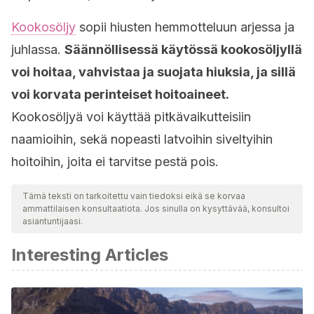
Kookosöljy
sopii hiusten hemmotteluun arjessa ja
juhlassa.
Säännöllisessä käytössä kookosöljyllä
voi hoitaa, vahvistaa ja suojata hiuksia, ja sillä
voi korvata perinteiset hoitoaineet.
Kookosöljyä voi käyttää pitkävaikutteisiin
naamioihin, sekä nopeasti latvoihin siveltyihin
hoitoihin, joita ei tarvitse pestä pois.
Tämä teksti on tarkoitettu vain tiedoksi eikä se korvaa
ammattilaisen konsultaatiota. Jos sinulla on kysyttävää, konsultoi
asiantuntijaasi.
Interesting Articles