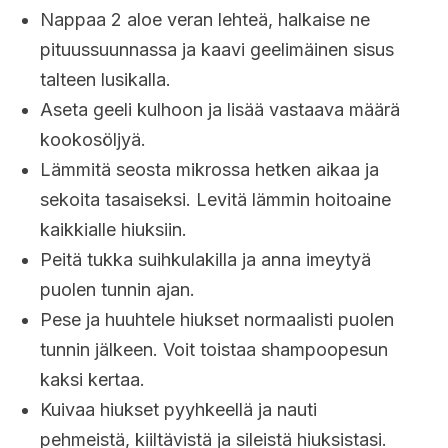
Nappaa 2 aloe veran lehteä, halkaise ne
pituussuunnassa ja kaavi geelimäinen sisus
talteen lusikalla.
Aseta geeli kulhoon ja lisää vastaava määrä
kookosöljyä.
Lämmitä seosta mikrossa hetken aikaa ja
sekoita tasaiseksi. Levitä lämmin hoitoaine
kaikkialle hiuksiin.
Peitä tukka suihkulakilla ja anna imeytyä
puolen tunnin ajan.
Pese ja huuhtele hiukset normaalisti puolen
tunnin jälkeen. Voit toistaa shampoopesun
kaksi kertaa.
Kuivaa hiukset pyyhkeellä ja nauti
pehmeistä, kiiltävistä ja sileistä hiuksistasi.