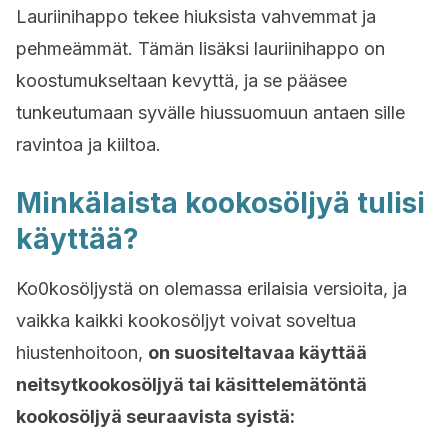
Lauriinihappo tekee hiuksista vahvemmat ja
pehmeämmät. Tämän lisäksi lauriinihappo on
koostumukseltaan kevyttä, ja se pääsee
tunkeutumaan syvälle hiussuomuun antaen sille
ravintoa ja kiiltoa.
Minkälaista kookosöljyä tulisi
käyttää?
Ko0kosöljystä on olemassa erilaisia versioita, ja
vaikka kaikki kookosöljyt voivat soveltua
hiustenhoitoon,
on suositeltavaa käyttää
neitsytkookosöljyä tai käsittelemätöntä
kookosöljyä seuraavista syistä: