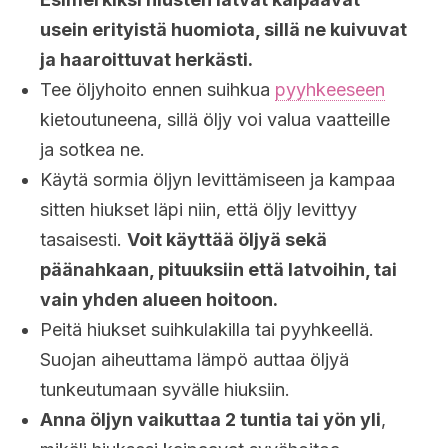
usein erityistä huomiota, sillä ne kuivuvat
ja haaroittuvat herkästi.
Tee öljyhoito ennen suihkua
pyyhkeeseen
kietoutuneena, sillä öljy voi valua vaatteille
ja sotkea ne.
Käytä sormia öljyn levittämiseen ja kampaa
sitten hiukset läpi niin, että öljy levittyy
tasaisesti.
Voit käyttää öljyä sekä
päänahkaan, pituuksiin että latvoihin, tai
vain yhden alueen hoitoon.
Peitä hiukset suihkulakilla tai pyyhkeellä.
Suojan aiheuttama lämpö auttaa öljyä
tunkeutumaan syvälle hiuksiin.
Anna öljyn vaikuttaa 2 tuntia tai yön yli
,