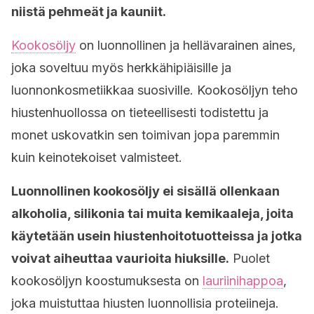
niistä pehmeät ja kauniit.
Kookosöljy
on luonnollinen ja hellävarainen aines,
joka soveltuu myös herkkähipiäisille ja
luonnonkosmetiikkaa suosiville. Kookosöljyn teho
hiustenhuollossa on tieteellisesti todistettu ja
monet uskovatkin sen toimivan jopa paremmin
kuin keinotekoiset valmisteet.
Luonnollinen kookosöljy ei sisällä ollenkaan
alkoholia, silikonia tai muita kemikaaleja, joita
käytetään usein hiustenhoitotuotteissa ja jotka
voivat aiheuttaa vaurioita hiuksille.
Puolet
kookosöljyn koostumuksesta on
lauriinihappoa
,
joka muistuttaa hiusten luonnollisia proteiineja.