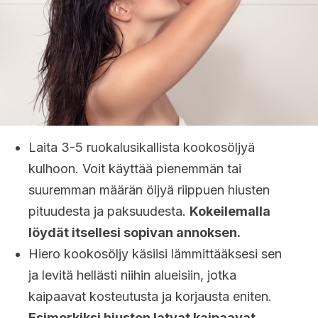
Laita 3-5 ruokalusikallista kookosöljyä
kulhoon. Voit käyttää pienemmän tai
suuremman määrän öljyä riippuen hiusten
pituudesta ja paksuudesta.
Kokeilemalla
löydät itsellesi sopivan annoksen.
Hiero kookosöljy käsiisi lämmittääksesi sen
ja levitä hellästi niihin alueisiin, jotka
kaipaavat kosteutusta ja korjausta eniten.
Esimerkiksi hiusten latvat kaipaavat