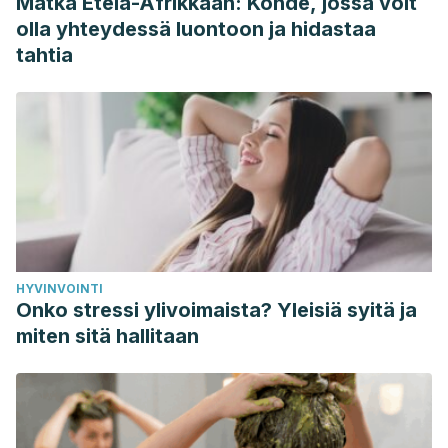
Matka Etelä-Afrikkaan: Kohde, jossa voit
Preventive Efficiency of Green Tea and Its Components on
olla yhteydessä luontoon ja hidastaa
Nonalcoholic Fatty Liver Disease. J Agric Food Chem. 2019
tahtia
May 15;67(19):5306-5317. doi: 10.1021/acs.jafc.8b05032.
Epub 2019 Apr 1. PMID: 30892882.
HYVINVOINTI
Onko stressi ylivoimaista? Yleisiä syitä ja
miten sitä hallitaan