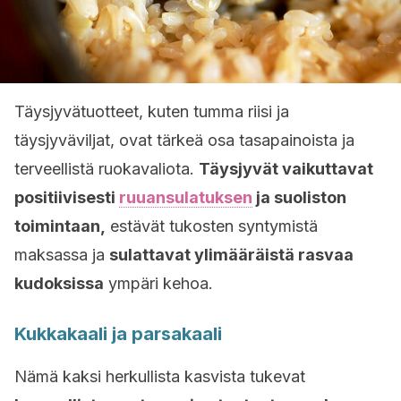
Täysjyvätuotteet, kuten tumma riisi ja
täysjyväviljat, ovat tärkeä osa tasapainoista ja
terveellistä ruokavaliota.
Täysjyvät vaikuttavat
positiivisesti
ruuansulatuksen
ja suoliston
toimintaan,
estävät tukosten syntymistä
maksassa ja
sulattavat ylimääräistä rasvaa
kudoksissa
ympäri kehoa.
Kukkakaali ja parsakaali
Nämä kaksi herkullista kasvista tukevat