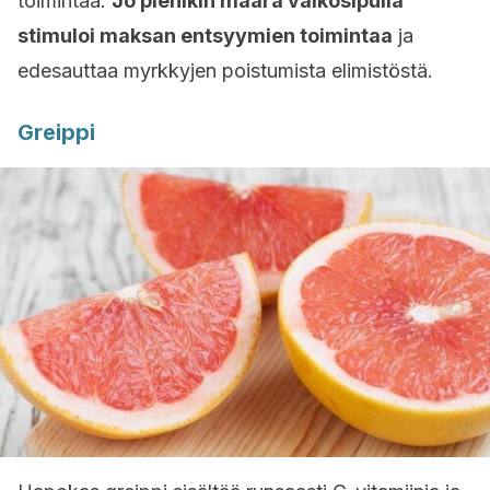
toimintaa.
Jo pienikin määrä valkosipulia
stimuloi maksan entsyymien toimintaa
ja
edesauttaa myrkkyjen poistumista elimistöstä.
Greippi