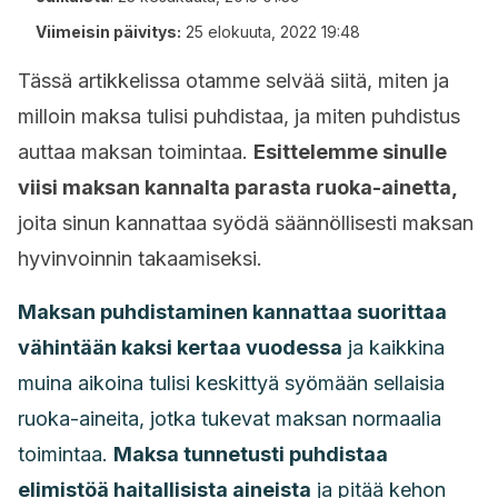
Viimeisin päivitys:
25 elokuuta, 2022 19:48
Tässä artikkelissa otamme selvää siitä, miten ja
milloin maksa tulisi puhdistaa, ja miten puhdistus
auttaa maksan toimintaa.
Esittelemme sinulle
viisi maksan kannalta parasta ruoka-ainetta,
joita sinun kannattaa syödä säännöllisesti maksan
hyvinvoinnin takaamiseksi.
Maksan puhdistaminen kannattaa suorittaa
vähintään kaksi kertaa vuodessa
ja kaikkina
muina aikoina tulisi keskittyä syömään sellaisia
ruoka-aineita, jotka tukevat maksan normaalia
toimintaa.
Maksa tunnetusti puhdistaa
elimistöä haitallisista aineista
ja pitää kehon