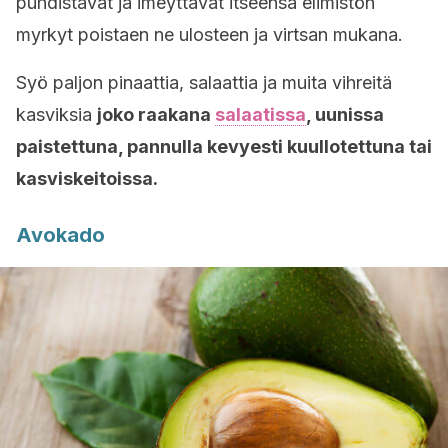
puhdistavat ja imeyttävät itseensä elimistön
myrkyt poistaen ne ulosteen ja virtsan mukana.
Syö paljon pinaattia, salaattia ja muita vihreitä
kasviksia
joko raakana
salaatissa
, uunissa
paistettuna, pannulla kevyesti kuullotettuna tai
kasviskeitoissa.
Avokado