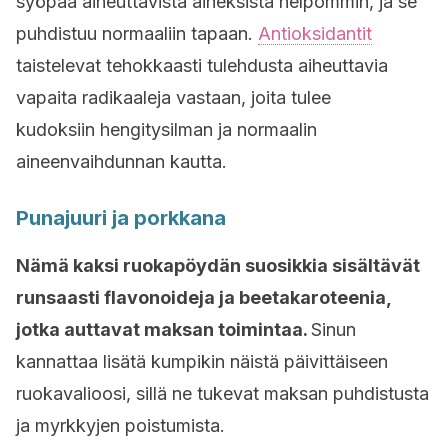
syöpää aiheuttavista aineksista helpommin, ja se
puhdistuu normaaliin tapaan.
Antioksidantit
taistelevat tehokkaasti tulehdusta aiheuttavia
vapaita radikaaleja vastaan, joita tulee
kudoksiin hengitysilman ja normaalin
aineenvaihdunnan kautta.
Punajuuri ja porkkana
Nämä kaksi ruokapöydän suosikkia sisältävät
runsaasti flavonoideja ja beetakaroteenia,
jotka auttavat maksan toimintaa.
Sinun
kannattaa lisätä kumpikin näistä päivittäiseen
ruokavalioosi, sillä ne tukevat maksan puhdistusta
ja myrkkyjen poistumista.