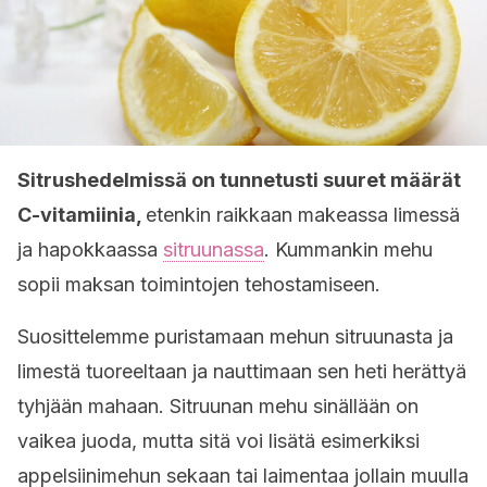
Sitrushedelmissä on tunnetusti suuret määrät
C-vitamiinia,
etenkin raikkaan makeassa limessä
ja hapokkaassa
sitruunassa
. Kummankin mehu
sopii maksan toimintojen tehostamiseen.
Suosittelemme puristamaan mehun sitruunasta ja
limestä tuoreeltaan ja nauttimaan sen heti herättyä
tyhjään mahaan. Sitruunan mehu sinällään on
vaikea juoda, mutta sitä voi lisätä esimerkiksi
appelsiinimehun sekaan tai laimentaa jollain muulla