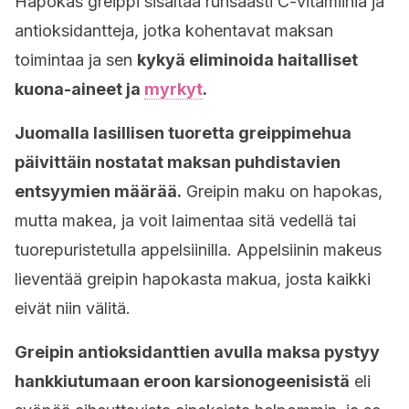
Hapokas greippi sisältää runsaasti C-vitamiinia ja
antioksidantteja, jotka kohentavat maksan
toimintaa ja sen
kykyä eliminoida haitalliset
kuona-aineet ja
myrkyt
.
Juomalla lasillisen tuoretta greippimehua
päivittäin nostatat maksan puhdistavien
entsyymien määrää.
Greipin maku on hapokas,
mutta makea, ja voit laimentaa sitä vedellä tai
tuorepuristetulla appelsiinilla. Appelsiinin makeus
lieventää greipin hapokasta makua, josta kaikki
eivät niin välitä.
Greipin antioksidanttien avulla maksa pystyy
hankkiutumaan eroon karsionogeenisistä
eli