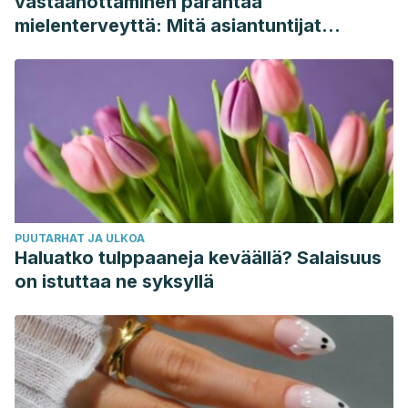
vastaanottaminen parantaa
mielenterveyttä: Mitä asiantuntijat
sanovat
PUUTARHAT JA ULKOA
Haluatko tulppaaneja keväällä? Salaisuus
on istuttaa ne syksyllä