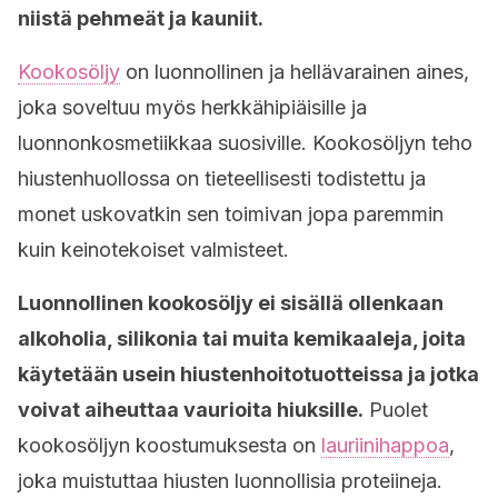
niistä pehmeät ja kauniit.
Kookosöljy
on luonnollinen ja hellävarainen aines,
joka soveltuu myös herkkähipiäisille ja
luonnonkosmetiikkaa suosiville. Kookosöljyn teho
hiustenhuollossa on tieteellisesti todistettu ja
monet uskovatkin sen toimivan jopa paremmin
kuin keinotekoiset valmisteet.
Luonnollinen kookosöljy ei sisällä ollenkaan
alkoholia, silikonia tai muita kemikaaleja, joita
käytetään usein hiustenhoitotuotteissa ja jotka
voivat aiheuttaa vaurioita hiuksille.
Puolet
kookosöljyn koostumuksesta on
lauriinihappoa
,
joka muistuttaa hiusten luonnollisia proteiineja.