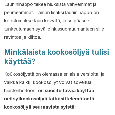
Lauriinihappo tekee hiuksista vahvemmat ja
pehmeämmät. Tämän lisäksi lauriinihappo on
koostumukseltaan kevyttä, ja se pääsee
tunkeutumaan syvälle hiussuomuun antaen sille
ravintoa ja kiiltoa.
Minkälaista kookosöljyä tulisi
käyttää?
Ko0kosöljystä on olemassa erilaisia versioita, ja
vaikka kaikki kookosöljyt voivat soveltua
hiustenhoitoon,
on suositeltavaa käyttää
neitsytkookosöljyä tai käsittelemätöntä
kookosöljyä seuraavista syistä: