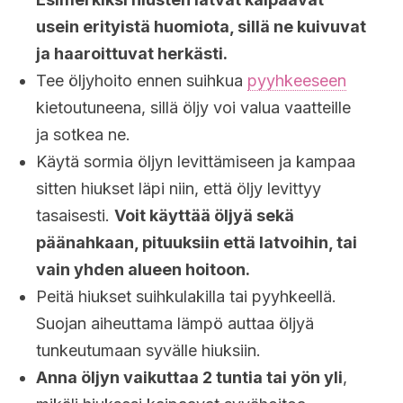
usein erityistä huomiota, sillä ne kuivuvat
ja haaroittuvat herkästi.
Tee öljyhoito ennen suihkua
pyyhkeeseen
kietoutuneena, sillä öljy voi valua vaatteille
ja sotkea ne.
Käytä sormia öljyn levittämiseen ja kampaa
sitten hiukset läpi niin, että öljy levittyy
tasaisesti.
Voit käyttää öljyä sekä
päänahkaan, pituuksiin että latvoihin, tai
vain yhden alueen hoitoon.
Peitä hiukset suihkulakilla tai pyyhkeellä.
Suojan aiheuttama lämpö auttaa öljyä
tunkeutumaan syvälle hiuksiin.
Anna öljyn vaikuttaa 2 tuntia tai yön yli
,