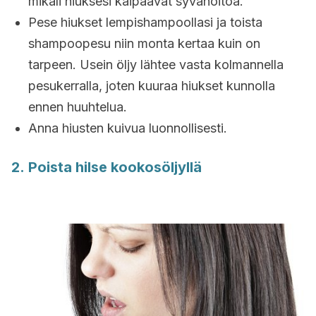
mikäli hiuksesi kaipaavat syvähoitoa.
Pese hiukset lempishampoollasi ja toista
shampoopesu niin monta kertaa kuin on
tarpeen. Usein öljy lähtee vasta kolmannella
pesukerralla, joten kuuraa hiukset kunnolla
ennen huuhtelua.
Anna hiusten kuivua luonnollisesti.
2. Poista hilse kookosöljyllä