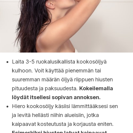
Laita 3-5 ruokalusikallista kookosöljyä
kulhoon. Voit käyttää pienemmän tai
suuremman määrän öljyä riippuen hiusten
pituudesta ja paksuudesta.
Kokeilemalla
löydät itsellesi sopivan annoksen.
Hiero kookosöljy käsiisi lämmittääksesi sen
ja levitä hellästi niihin alueisiin, jotka
kaipaavat kosteutusta ja korjausta eniten.
Esimerkiksi hiusten latvat kaipaavat