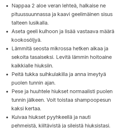
Nappaa 2 aloe veran lehteä, halkaise ne
pituussuunnassa ja kaavi geelimäinen sisus
talteen lusikalla.
Aseta geeli kulhoon ja lisää vastaava määrä
kookosöljyä.
Lämmitä seosta mikrossa hetken aikaa ja
sekoita tasaiseksi. Levitä lämmin hoitoaine
kaikkialle hiuksiin.
Peitä tukka suihkulakilla ja anna imeytyä
puolen tunnin ajan.
Pese ja huuhtele hiukset normaalisti puolen
tunnin jälkeen. Voit toistaa shampoopesun
kaksi kertaa.
Kuivaa hiukset pyyhkeellä ja nauti
pehmeistä, kiiltävistä ja sileistä hiuksistasi.