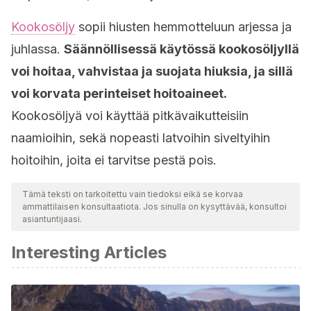
Kookosöljy
sopii hiusten hemmotteluun arjessa ja
juhlassa.
Säännöllisessä käytössä kookosöljyllä
voi hoitaa, vahvistaa ja suojata hiuksia, ja sillä
voi korvata perinteiset hoitoaineet.
Kookosöljyä voi käyttää pitkävaikutteisiin
naamioihin, sekä nopeasti latvoihin siveltyihin
hoitoihin, joita ei tarvitse pestä pois.
Tämä teksti on tarkoitettu vain tiedoksi eikä se korvaa
ammattilaisen konsultaatiota. Jos sinulla on kysyttävää, konsultoi
asiantuntijaasi.
Interesting Articles