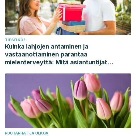
TIESITKÖ?
Kuinka lahjojen antaminen ja
vastaanottaminen parantaa
mielenterveyttä: Mitä asiantuntijat
sanovat
PUUTARHAT JA ULKOA