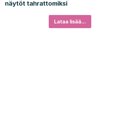
näytöt tahrattomiksi
Lataa lisää...