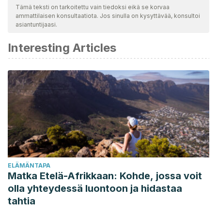
toimesta varmistaaksemme niiden laadun, luotettavuuden,
Tämä teksti on tarkoitettu vain tiedoksi eikä se korvaa
ammattilaisen konsultaatiota. Jos sinulla on kysyttävää, konsultoi
ajantasaisuuden ja pätevyyden. Tämän artikkelin bibliografia
asiantuntijaasi.
katsottiin luotettavaksi ja akateemisesti tai tieteellisesti tarkaksi.
Interesting Articles
Bolaños Alfaro JD.
Convivencia limpia en casa: Un
programa ambiental que va más allá del reciclaje.
Universidad de Costa Rica 2008;9(16)
Monlau PF.
Nociones de higiene doméstica y gobierno de la
casa.
ELÄMÄNTAPA
Matka Etelä-Afrikkaan: Kohde, jossa voit
olla yhteydessä luontoon ja hidastaa
tahtia