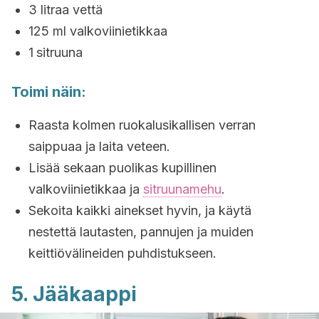
3 litraa vettä
125 ml valkoviinietikkaa
1
sitruuna
Toimi näin:
Raasta kolmen ruokalusikallisen verran
saippuaa ja laita veteen.
Lisää sekaan puolikas kupillinen
valkoviinietikkaa ja
sitruunamehu
.
Sekoita kaikki ainekset hyvin, ja käytä
nestettä lautasten, pannujen ja muiden
keittiövälineiden puhdistukseen.
5. Jääkaappi