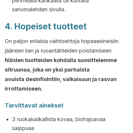
pehmeällä kankaalla tai kuivalla
sanomalehden sivulla.
4. Hopeiset tuotteet
On paljon erilaisia vaihtoehtoja hopeaesineisiin
jääneen lian ja ruoantähteiden poistamiseen.
Näiden tuotteiden kohdalla suosittelemme
sitruunaa, joka on yksi parhaista
avuista desinfiointiin, valkaisuun ja rasvan
irrottamiseen.
Tarvittavat ainekset
3 ruokalusikallista kovaa, biohajoavaa
saippuaa