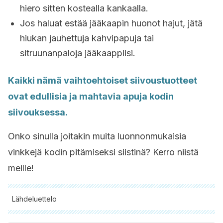
hiero sitten kostealla kankaalla.
Jos haluat estää jääkaapin huonot hajut, jätä
hiukan jauhettuja kahvipapuja tai
sitruunanpaloja jääkaappiisi.
Kaikki nämä vaihtoehtoiset siivoustuotteet
ovat edullisia ja mahtavia apuja kodin
siivouksessa.
Onko sinulla joitakin muita luonnonmukaisia
vinkkejä kodin pitämiseksi siistinä? Kerro niistä
meille!
Lähdeluettelo
Kaikki lainatut lähteet tarkistettiin perusteellisesti tiimimme