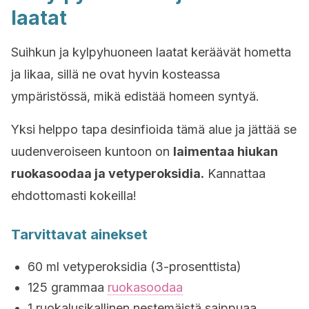
laatat
Suihkun ja kylpyhuoneen laatat keräävät hometta
ja likaa, sillä ne ovat hyvin kosteassa
ympäristössä, mikä edistää homeen syntyä.
Yksi helppo tapa desinfioida tämä alue ja jättää se
uudenveroiseen kuntoon on
laimentaa hiukan
ruokasoodaa ja vetyperoksidia.
Kannattaa
ehdottomasti kokeilla!
Tarvittavat ainekset
60 ml vetyperoksidia (3-prosenttista)
125 grammaa
ruokasoodaa
1 ruokalusikallinen nestemäistä saippuaa