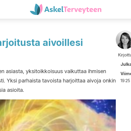
joitusta aivoillesi
Kirjoit
Julk
en asiasta, yksitoikkoisuus vaikuttaa ihmisen
Viime
i. Yksi parhaista tavoista harjoittaa aivoja onkin
19:25
sia asioita.