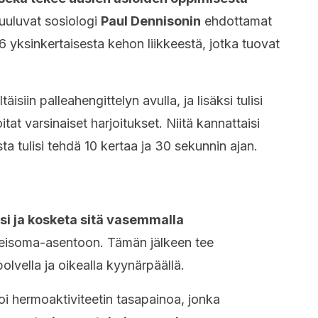
kuuluvat sosiologi
Paul Dennisonin
ehdottamat
26 yksinkertaisesta kehon liikkeestä, jotka tuovat
isiin palleahengittelyn avulla, ja lisäksi tulisi
tat varsinaiset harjoitukset. Niitä kannattaisi
sta tulisi tehdä 10 kertaa ja 30 sekunnin ajan.
si ja kosketa sitä vasemmalla
 seisoma-asentoon. Tämän jälkeen tee
olvella ja oikealla kyynärpäällä.
moi hermoaktiviteetin tasapainoa, jonka