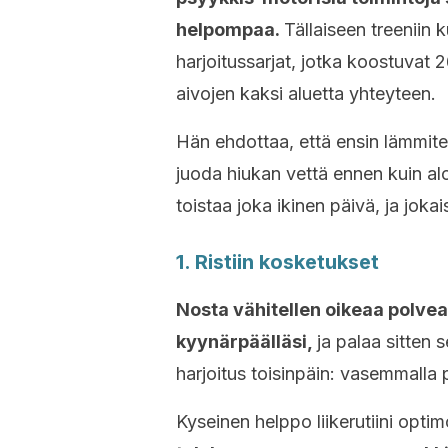
helpompaa.
Tällaiseen treeniin 
harjoitussarjat, jotka koostuvat 
aivojen kaksi aluetta yhteyteen.
Hän ehdottaa, että ensin lämmiteltä
juoda hiukan vettä ennen kuin aloi
toistaa joka ikinen päivä, ja jokai
1. Ristiin kosketukset
Nosta vähitellen oikeaa polvea
kyynärpäälläsi,
ja palaa sitten
harjoitus toisinpäin: vasemmalla p
Kyseinen helppo liikerutiini opti