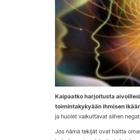
Kaipaatko harjoitusta aivoille
toimintakykyään ihmisen ikää
ja huolet vaikuttavat siihen negati
Jos nämä tekijät ovat haitta oma