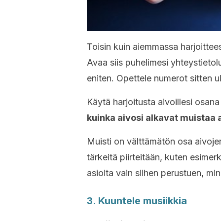
Toisin kuin aiemmassa harjoittees
Avaa siis puhelimesi yhteystietolue
eniten. Opettele numerot sitten u
Käytä harjoitusta aivoillesi osana
kuinka aivosi alkavat muistaa
Muisti on välttämätön osa aivojen 
tärkeitä piirteitään, kuten esime
asioita vain siihen perustuen, mi
3. Kuuntele musiikkia