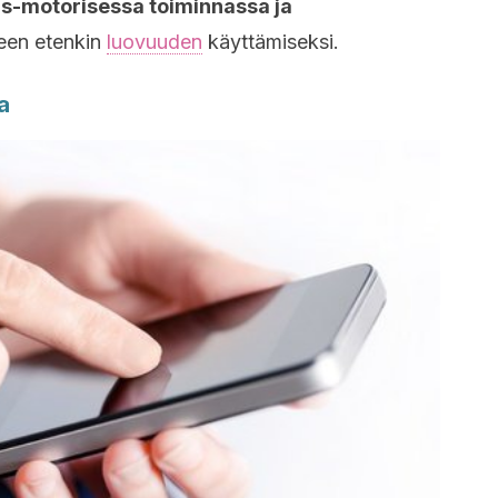
is-motorisessa toiminnassa ja
een etenkin
luovuuden
käyttämiseksi.
a