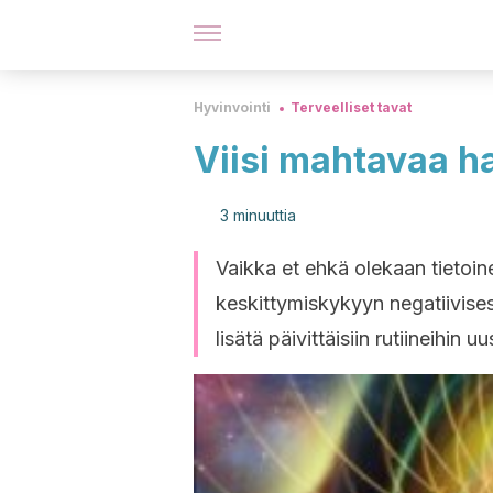
Hyvinvointi
Terveelliset tavat
Viisi mahtavaa har
3 minuuttia
Vaikka et ehkä olekaan tietoin
keskittymiskykyyn negatiivisest
lisätä päivittäisiin rutiineihin uu