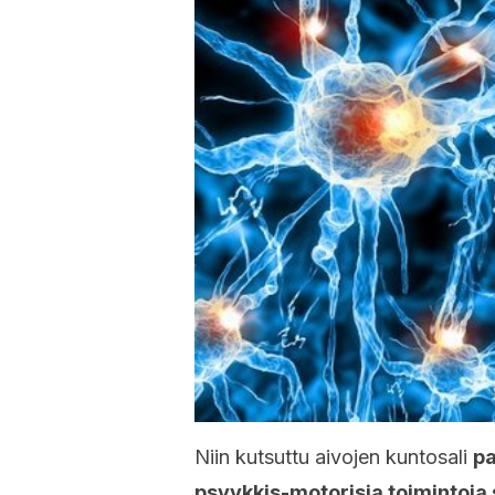
Niin kutsuttu aivojen kuntosali
pa
psyykkis-motorisia toimintoja