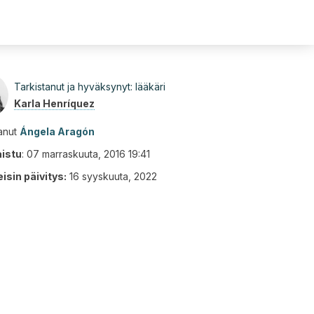
Tarkistanut ja hyväksynyt: lääkäri
Karla Henríquez
tanut
Ángela Aragón
aistu
:
07 marraskuuta, 2016 19:41
isin päivitys:
16 syyskuuta, 2022