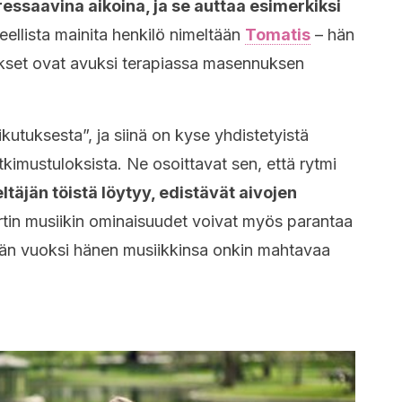
ressaavina aikoina, ja se auttaa esimerkiksi
ellista mainita henkilö nimeltään
Tomatis
– hän
lykset ovat avuksi terapiassa masennuksen
kutuksesta”, ja siinä on kyse yhdistetyistä
tutkimustuloksista. Ne osoittavat sen, että rytmi
ltäjän töistä löytyy, edistävät aivojen
tin musiikin ominaisuudet voivat myös parantaa
män vuoksi hänen musiikkinsa onkin mahtavaa