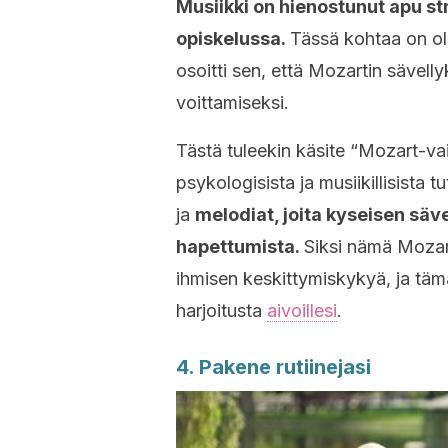
Musiikki on hienostunut apu st
opiskelussa.
Tässä kohtaa on ole
osoitti sen, että Mozartin sävel
voittamiseksi.
Tästä tuleekin käsite “Mozart-vai
psykologisista ja musiikillisista 
ja
melodiat, joita kyseisen säve
hapettumista.
Siksi nämä Mozar
ihmisen keskittymiskykyä, ja tä
harjoitusta
aivoillesi
.
4. Pakene rutiinejasi