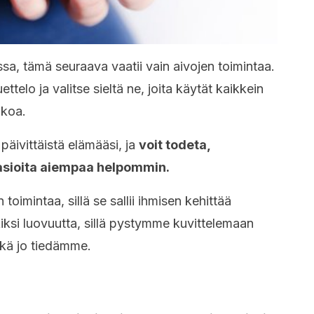
sa, tämä seuraava vaatii vain aivojen toimintaa.
ttelo ja valitse sieltä ne, joita käytät kaikkein
lkoa.
 päivittäistä elämääsi, ja
voit todeta,
 asioita aiempaa helpommin.
toimintaa, sillä se sallii ihmisen kehittää
rkiksi luovuutta, sillä pystymme kuvittelemaan
nkä jo tiedämme.