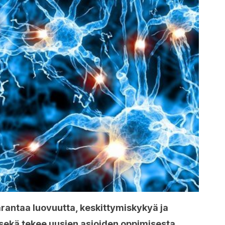
rantaa luovuutta, keskittymiskykyä ja
 sekä tekee uusien asioiden oppimisesta