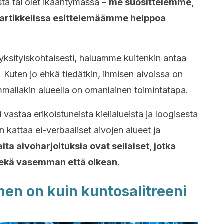
sta tai olet ikääntymässä –
me suosittelemme,
sä artikkelissa esittelemäämme helppoa
yksityiskohtaisesti, haluamme kuitenkin antaa
. Kuten jo ehkä tiedätkin, ihmisen aivoissa on
mmallakin alueella on omanlainen toimintatapa.
vastaa erikoistuneista kielialueista ja loogisesta
n kattaa ei-verbaaliset aivojen alueet ja
ita aivoharjoituksia ovat sellaiset, jotka
sekä vasemman että oikean.
nen on kuin kuntosalitreeni