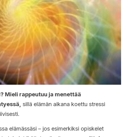
si? Mieli rappeutuu ja menettää
ntyessä,
sillä elämän aikana koettu stressi
ivisesti.
ssa elämässäsi – jos esimerkiksi opiskelet