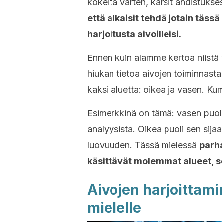
kokeita varten, kärsit ahdistukse
että alkaisit tehdä jotain täs
harjoitusta aivoilleisi.
Ennen kuin alamme kertoa niistä 
hiukan tietoa aivojen toiminnasta
kaksi aluetta:
oikea ja vasen. Ku
Esimerkkinä on tämä: vasen puoli 
analyysista. Oikea puoli sen sijaa
luovuuden. Tässä mielessä
parha
käsittävät molemmat alueet, 
Aivojen harjoittami
mielelle